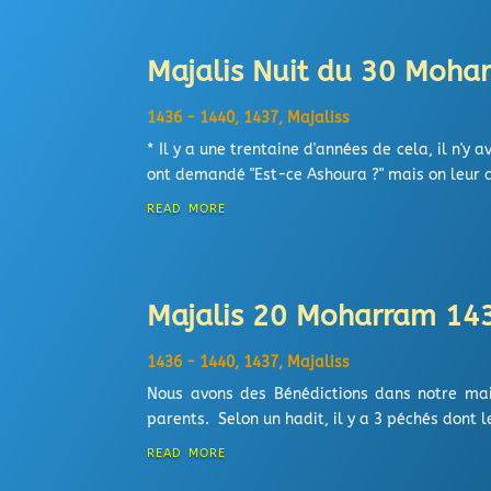
Majalis Nuit du 30 Moha
1436 - 1440
,
1437
,
Majaliss
* Il y a une trentaine d'années de cela, il n'y
ont demandé "Est-ce Ashoura ?" mais on leur a
read more
Majalis 20 Moharram 143
1436 - 1440
,
1437
,
Majaliss
Nous avons des Bénédictions dans notre mai
parents. Selon un hadit, il y a 3 péchés dont
read more