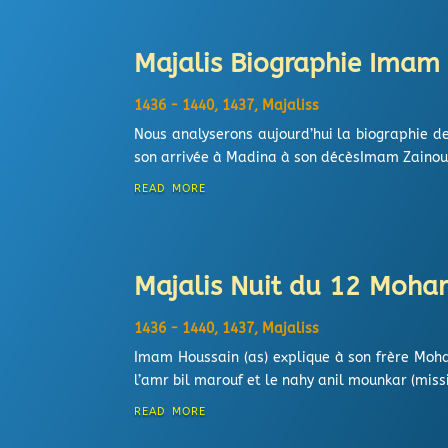
Majalis Biographie Imam 
1436 - 1440
,
1437
,
Majaliss
Nous analyserons aujourd’hui la biographie d
son arrivée à Madina à son décèsImam Zainoul A
read more
Majalis Nuit du 12 Moha
1436 - 1440
,
1437
,
Majaliss
Imam Houssain (as) explique à son frère Moh
l’amr bil marouf et le nahy anil mounkar (missi
read more