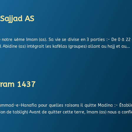
Sajjad AS
e notre 4ème Imam (as). Sa vie se divise en 3 parties :- De 0 à 2
bidine (as) intégrait les kafélas (groupes) allant au hajj et au...
rram 1437
ammad-e-Hanafia pour quelles raisons il quitte Madina :- Établ
on de tabligh) Avant de quitter cette terre, Imam (as) nous a confié