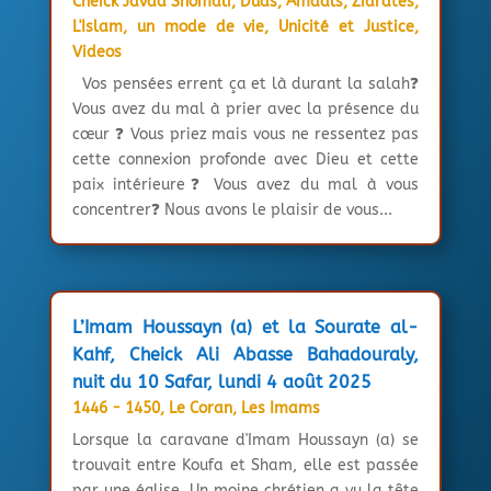
Cheick Javad Shomali
,
Duas, Amaals, Ziarates
,
L'Islam, un mode de vie
,
Unicité et Justice
,
Videos
Vos pensées errent ça et là durant la salah❓
Vous avez du mal à prier avec la présence du
cœur ❓ Vous priez mais vous ne ressentez pas
cette connexion profonde avec Dieu et cette
paix intérieure❓ Vous avez du mal à vous
concentrer❓ Nous avons le plaisir de vous...
L’Imam Houssayn (a) et la Sourate al-
Kahf, Cheick Ali Abasse Bahadouraly,
nuit du 10 Safar, lundi 4 août 2025
1446 - 1450
,
Le Coran
,
Les Imams
Lorsque la caravane d'Imam Houssayn (a) se
trouvait entre Koufa et Sham, elle est passée
par une église. Un moine chrétien a vu la tête