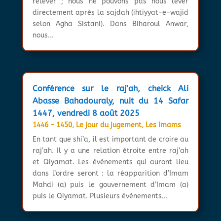
relever ; nous ne pouvons pas nous lever
directement après la sajdah (ihtiyyat-e-wajid
selon Agha Sistani). Dans Biharoul Anwar,
nous...
Conférence sur le raj’ah, cheick Ali
Abasse Bahadouraly, nuit du 14 Safar
1447, vendredi 8 août 2025
1446 - 1450
,
Le jour du jugement
,
Les Imams
En tant que shi’a, il est important de croire au
raj’ah. Il y a une relation étroite entre raj’ah
et Qiyamat. Les événements qui auront lieu
dans l’ordre seront : la réapparition d’Imam
Mahdi (a) puis le gouvernement d’Imam (a)
puis le Qiyamat. Plusieurs événements...