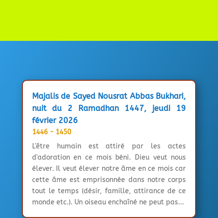
Majalis de Sayed Nousrat Abbas Bukhari,
nuit du 2 Ramadhan 1447, jeudi 19
février 2026
1446 - 1450
L'être humain est attiré par les actes
d'adoration en ce mois béni. Dieu veut nous
élever. Il veut élever notre âme en ce mois car
cette âme est emprisonnée dans notre corps
tout le temps (désir, famille, attirance de ce
monde etc.). Un oiseau enchaîné ne peut pas...