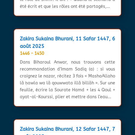
été écrit et que les rôles ont été partagés,...
Zakira Sukaina Bhurani, 11 Safar 1447, 6
août 2025
1446 - 1450
Dans Biharoul Anwar, nous trouvons cette
recommandation d’Imam Sadiq (a) : si vous
craignez le nazar, récitez 3 fois « MashaAllaho
lā ḥawla wa lā qouwwata illā billāh ». Sur une
feuille, écrire la Sourate Hamd + les 4 Qoul +
ayat-al-Kourssi, plier et mettre dans l’eau...
Zakira Sukaina Bhurani, 12 Safar 1447, 7