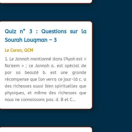
Quiz n° 3 : Questions sur la
Sourah Louqman – 3
Le Coran
,
QCM
1. Le Jannah mentionné dans l’Ayah est «
Na’eem » ; ce Jannah a. est spécial de
par sa beauté b. est une grande
récompense que l'on verra ce jour-là c. a
des richesses aussi bien spirituelles que
physiques, et même des richesses que
nous ne connaissons pas. d. B et C...