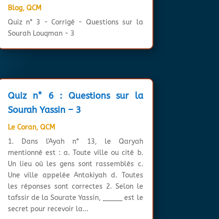
Blog
,
QCM
Quiz n° 3 - Corrigé - Questions sur la
Sourah Louqman - 3
Quiz n° 6 : Questions sur la
Sourah Yassin – 3
Le Coran
,
QCM
1. Dans l'Ayah n° 13, le Qaryah
mentionné est : a. Toute ville ou cité b.
Un lieu où les gens sont rassemblés c.
Une ville appelée Antakiyah d. Toutes
les réponses sont correctes 2. Selon le
tafssir de la Sourate Yassin, _____ est le
secret pour recevoir la...