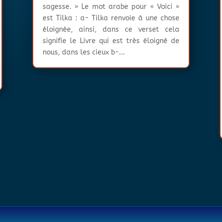
sagesse. » Le mot arabe pour « Voici »
est Tilka : a- Tilka renvoie à une chose
éloignée, ainsi, dans ce verset cela
signifie le Livre qui est très éloigné de
nous, dans les cieux b-...