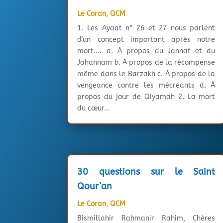
Le Coran
,
QCM
1. Les Ayaat n° 26 et 27 nous parlent
d'un concept important après notre
mort.... a. À propos du Jannat et du
Jahannam b. À propos de la récompense
même dans le Barzakh c. À propos de la
vengeance contre les mécréants d. À
propos du jour de Qiyamah 2. La mort
du cœur...
30 questions sur le Saint
Qour’an
Le Coran
,
QCM
Bismillahir Rahmanir Rahim, Chères