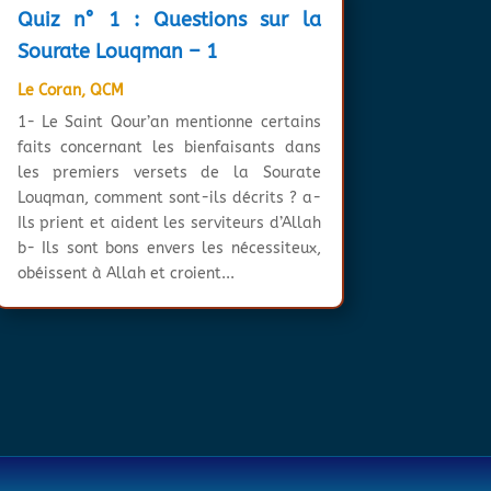
Quiz n° 1 : Questions sur la
Sourate Louqman – 1
Le Coran
,
QCM
1- Le Saint Qour’an mentionne certains
faits concernant les bienfaisants dans
les premiers versets de la Sourate
Louqman, comment sont-ils décrits ? a-
Ils prient et aident les serviteurs d’Allah
b- Ils sont bons envers les nécessiteux,
obéissent à Allah et croient...