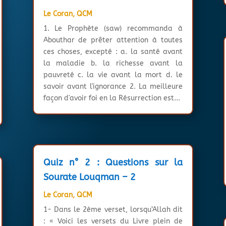
Le Coran
,
QCM
1. Le Prophète (saw) recommanda à
Abouthar de prêter attention à toutes
ces choses, excepté : a. la santé avant
la maladie b. la richesse avant la
pauvreté c. la vie avant la mort d. le
savoir avant l'ignorance 2. La meilleure
façon d'avoir foi en la Résurrection est...
Quiz n° 2 : Questions sur la
Sourate Louqman – 2
Le Coran
,
QCM
1- Dans le 2ème verset, lorsqu’Allah dit
: « Voici les versets du Livre plein de