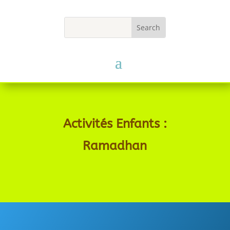
Activités Enfants :
Ramadhan