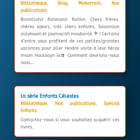
Bibliothèque
,
Blog
,
Moharram
,
Nos
publications
Bismillahir Rahmanir Rahim, Chers frères,
chères sœurs, très chers enfants, Salamoun
alaykoum et joumou’ah moubarak 💐 ! Certains
d’entre vous profitent de ces petites/grandes
vacances pour aller rendre visite à leur héros
Imam Houssayn (a)❣️ Comment devrions-nous
nous...
la série Enfants Célestes
Bibliothèque
,
Nos publications
,
Spécial
Enfants
Contactez-nous si vous souhaitez acquérir ces
livres.