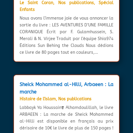
Le Saint Coran
,
Nos publications
,
Spécial
Enfants
Nous avons l’immense joie de vous annoncer la
sortie du livre : LES AVENTURES D’UNE FAMILLE
CORANIQUE Écrit par F. Gulamhussein, S.
Merali & N. Virjee Traduit par l’équipe Shia974
Éditions Sun Behing the Clouds Nous dédions
ce livre de 80 pages tout en couleurs,...
Sheick Mohammed al-Hilli, Arbaeen : La
marche
Histoire de l'Islam
,
Nos publications
Labbayk Ya Houssain❣️ Alhamdoulillah, le livre
ARBAEEN : La marche de Sheick Mohammed
al-Hilli est disponible en français au prix
dérisoire de 10€ le livre de plus de 150 pages !