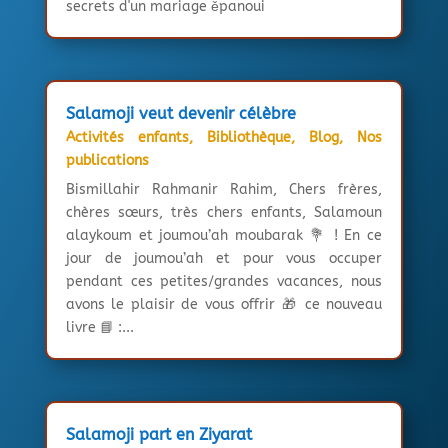
secrets d'un mariage ěpanoui
Salamoji veut devenir célèbre
Activités enfants
,
Bibliothèque
,
Blog
,
Nos
publications
Bismillahir Rahmanir Rahim, Chers frères,
chères sœurs, très chers enfants, Salamoun
alaykoum et joumou’ah moubarak 💐 ! En ce
jour de joumou’ah et pour vous occuper
pendant ces petites/grandes vacances, nous
avons le plaisir de vous offrir 🎁 ce nouveau
livre 📘 :...
Salamoji part en Ziyarat