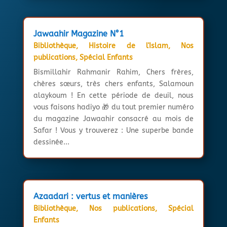
Jawaahir Magazine N°1
Bibliothèque
,
Histoire de l'Islam
,
Nos
publications
,
Spécial Enfants
Bismillahir Rahmanir Rahim, Chers frères,
chères sœurs, très chers enfants, Salamoun
alaykoum ! En cette période de deuil, nous
vous faisons hadiyo 🎁 du tout premier numéro
du magazine Jawaahir consacré au mois de
Safar ! Vous y trouverez : Une superbe bande
dessinée...
Azaadari : vertus et manières
Bibliothèque
,
Nos publications
,
Spécial
Enfants