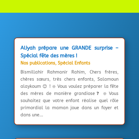
Aliyah prépare une GRANDE surprise –
Spécial fête des mères !
Nos publications
,
Spécial Enfants
Bismillahir Rahmanir Rahim, Chers frères,
chères sœurs, très chers enfants, Salamoun
alaykoum 😊 ! ❇️ Vous voulez préparer la fête
des mères de manière grandiose❓ ❇️ Vous
souhaitez que votre enfant réalise quel rôle
primordial la maman joue dans un foyer et
dans une...