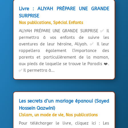
Livre : ALIYAH PRÉPARE UNE GRANDE
SURPRISE
Nos publications
,
Spécial Enfants
ALIYAH PRÉPARE UNE GRANDE SURPRISE ✅ Il
permettra à vos enfants de suivre les
aventures de leur héroïne, Aliyah. ✅ Il leur
rappellera également l’importance des
parents et particulièrement de la maman,
aux pieds de laquelle se trouve le Paradis ❤️.
✅ Il permettra à...
Les secrets d’un mariage épanoui (Sayed
Hossein Qazwini)
L'Islam, un mode de vie
,
Nos publications
Pour télécharger le livre, cliquez ici : Les