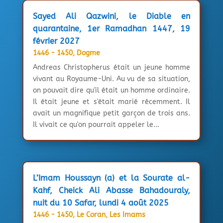
Sayed Ali Qazwini, le Diable en
quarantaine, 1er Ramadhan 1447, 19
février 2027
1446 - 1450
,
Dogme
Andreas Christopherus était un jeune homme
vivant au Royaume-Uni. Au vu de sa situation,
on pouvait dire qu'il était un homme ordinaire.
Il était jeune et s'était marié récemment. Il
avait un magnifique petit garçon de trois ans.
Il vivait ce qu'on pourrait appeler le...
L’Imam Houssayn (a) et la Sourate al-
Kahf, Cheick Ali Abasse Bahadouraly,
nuit du 10 Safar, lundi 4 août 2025
1446 - 1450
,
Le Coran
,
Les Imams