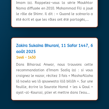
Imam (a). Rappelez-vous la série Moukhtar
Nama diffusée en 2010. Mohammad Fili a joué
le rôle de Shimr. Il dit : « Quand le scénario a
été écrit et que les rôles ont été partagés,...
Zakira Sukaina Bhurani, 11 Safar 1447, 6
août 2025
1446 - 1450
Dans Biharoul Anwar, nous trouvons cette
recommandation d’Imam Sadiq (a) : si vous
craignez le nazar, récitez 3 fois « MashaAllaho
lā ḥawla wa lā qouwwata illā billāh ». Sur une
feuille, écrire la Sourate Hamd + les 4 Qoul +
ayat-al-Kourssi, plier et mettre dans l’eau...