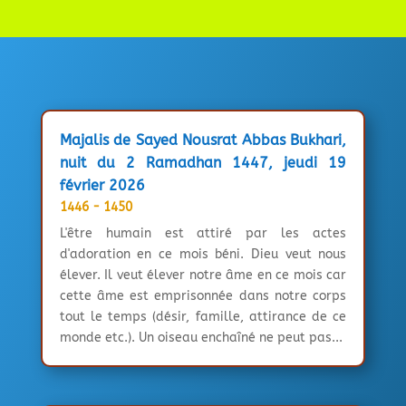
Majalis de Sayed Nousrat Abbas Bukhari,
nuit du 2 Ramadhan 1447, jeudi 19
février 2026
1446 - 1450
L'être humain est attiré par les actes
d'adoration en ce mois béni. Dieu veut nous
élever. Il veut élever notre âme en ce mois car
cette âme est emprisonnée dans notre corps
tout le temps (désir, famille, attirance de ce
monde etc.). Un oiseau enchaîné ne peut pas...