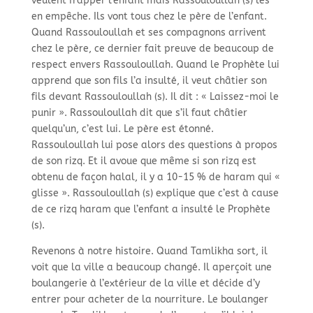
veulent frapper l’enfant mais Rassouloullah (s) les
en empêche. Ils vont tous chez le père de l’enfant.
Quand Rassouloullah et ses compagnons arrivent
chez le père, ce dernier fait preuve de beaucoup de
respect envers Rassouloullah. Quand le Prophète lui
apprend que son fils l’a insulté, il veut châtier son
fils devant Rassouloullah (s). Il dit : « Laissez-moi le
punir ». Rassouloullah dit que s’il faut châtier
quelqu’un, c’est lui. Le père est étonné.
Rassouloullah lui pose alors des questions à propos
de son rizq. Et il avoue que même si son rizq est
obtenu de façon halal, il y a 10-15 % de haram qui «
glisse ». Rassouloullah (s) explique que c’est à cause
de ce rizq haram que l’enfant a insulté le Prophète
(s).
Revenons à notre histoire. Quand Tamlikha sort, il
voit que la ville a beaucoup changé. Il aperçoit une
boulangerie à l’extérieur de la ville et décide d’y
entrer pour acheter de la nourriture. Le boulanger