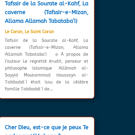
Tafssir de la Sourate al-Kahf, La
caverne (Tafssir-e-Mizan,
Allama Allamah Tabataba’i)
Le Coran
,
Le Saint Coran
Tafssir de la Sourate al-Kahf, La
caverne (Tafssir-e-Mizan, Allama
Allamah Tabataba’i ❇️ À propos de
l’auteur Le regretté érudit, penseur et
philosophe islamique ʿAllāmah al-
Sayyid Mouḥammad Ḥoussayn al-
Ṭabāṭabāʾī était issu de la célèbre
famille Ṭabāṭabāʾī de...
Cher Dieu, est-ce que je peux Te