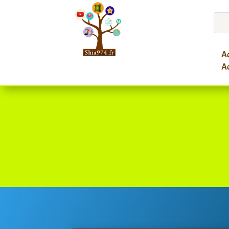
Ac
Ac