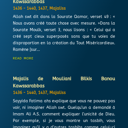
Kawssarabbas
1436 - 1440
,
1437
,
Majaliss
Allah swt dit dans la Sourate Qamar, verset 49 : «
Nous avons créé toute chose avec mesure. »Dans la
Sourate Moulk, verset 3, nous lisons : « Celui qui a
créé sept cieux superposés sans que tu voies de
disproportion en la création du Tout Miséricordieux.
Ramène [sur...
read more
Majalis de Mouliani Bilkis Banou
Kawssarabbas
1436 - 1440
,
1437
,
Majaliss
Sayyida Fatima ahs explique que vous ne pouvez pas
voir, ni imaginer Allah swt. Quelqu’un a demandé à
Imam Ali A.S. comment expliquer l’unicité de Dieu.
Par exemple, si je vous montre un tasbih, vous
imaginez qu’il y a d’autres tasbihs comme celui-ci