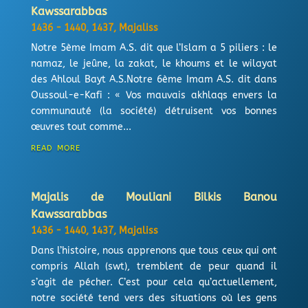
Kawssarabbas
1436 - 1440
,
1437
,
Majaliss
Notre 5ème Imam A.S. dit que l’Islam a 5 piliers : le
namaz, le jeûne, la zakat, le khoums et le wilayat
des Ahloul Bayt A.S.Notre 6ème Imam A.S. dit dans
Oussoul-e-Kafi : « Vos mauvais akhlaqs envers la
communauté (la société) détruisent vos bonnes
œuvres tout comme...
read more
Majalis de Mouliani Bilkis Banou
Kawssarabbas
1436 - 1440
,
1437
,
Majaliss
Dans l’histoire, nous apprenons que tous ceux qui ont
compris Allah (swt), tremblent de peur quand il
s’agit de pécher. C’est pour cela qu’actuellement,
notre société tend vers des situations où les gens