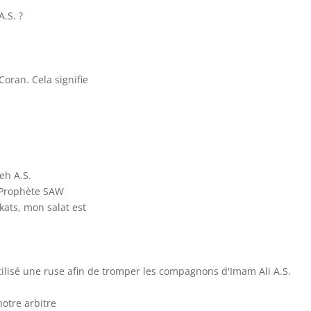
.S. ?
Coran. Cela signifie
eh A.S.
t-Prophète SAW
kats, mon salat est
utilisé une ruse afin de tromper les compagnons d'Imam Ali A.S.
notre arbitre