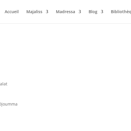
Accueil
Majaliss
Madressa
Blog
Bibliothè
alat
u Djoumma