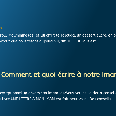
ie
oul Mouminine (as) et lui offrit le Falouda, un dessert sucré, en 
rouz que nous fêtons aujourd’hui, dit-il. - S’il vous est...
Comment et quoi écrire à notre Ima
exceptionnel ❤️ envers son Imam (a)❓Vous voulez l’aider à consoli
u livre UNE LETTRE À MON IMAM est fait pour vous ! Des conseils...