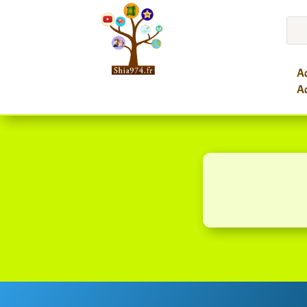
Ac
Ac