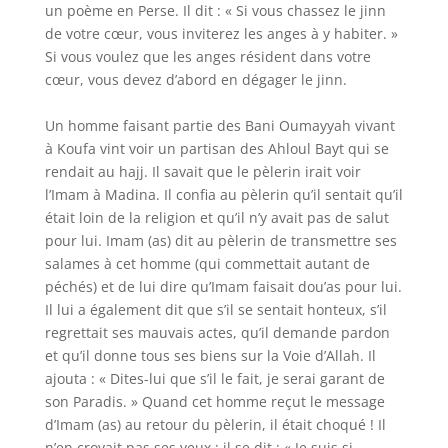
un poème en Perse. Il dit : « Si vous chassez le jinn
de votre cœur, vous inviterez les anges à y habiter. »
Si vous voulez que les anges résident dans votre
cœur, vous devez d’abord en dégager le jinn.
Un homme faisant partie des Bani Oumayyah vivant
à Koufa vint voir un partisan des Ahloul Bayt qui se
rendait au hajj. Il savait que le pèlerin irait voir
l’Imam à Madina. Il confia au pèlerin qu’il sentait qu’il
était loin de la religion et qu’il n’y avait pas de salut
pour lui. Imam (as) dit au pèlerin de transmettre ses
salames à cet homme (qui commettait autant de
péchés) et de lui dire qu’Imam faisait dou’as pour lui.
Il lui a également dit que s’il se sentait honteux, s’il
regrettait ses mauvais actes, qu’il demande pardon
et qu’il donne tous ses biens sur la Voie d’Allah. Il
ajouta : « Dites-lui que s’il le fait, je serai garant de
son Paradis. » Quand cet homme reçut le message
d’Imam (as) au retour du pèlerin, il était choqué ! Il
n’en croyait pas ses yeux ; il se dit : « Je suis si