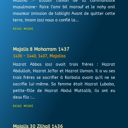
Madina :- Établir l’union de la communauté
musulmane- Faire l’amr bil marouf et le nahy anil
mounkar (mission de tabligh) Avant de quitter cette
terre, Imam (as) nous a confié la...
read more
Majalis 8 Moharram 1437
1436 - 1440
,
1437
,
Majaliss
Hazrat Abbas (as) avait trois frères : Hazrat
Abdullah, Hazrat Ja’far et Hazrat Usman. Il a vu ses
trois frères se sacrifier à Karbala avant qu’il ne se
sacrifie lui-même. Sa femme était Hazrat Lubaba,
petite-fille de Hazrat Abdul Muttalib, ils ont eu
deux fils :...
read more
Majalis 30 Zilhajj 1436