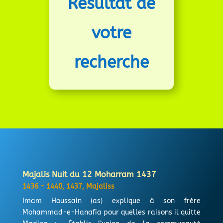
Résultat de
votre
recherche
Majalis Nuit du 12 Moharram 1437
1436 - 1440
,
1437
,
Majaliss
Imam Houssain (as) explique à son frère
Mohammad-e-Hanafia pour quelles raisons il quitte