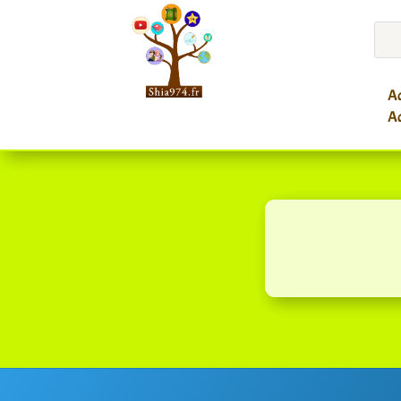
Ac
Ac