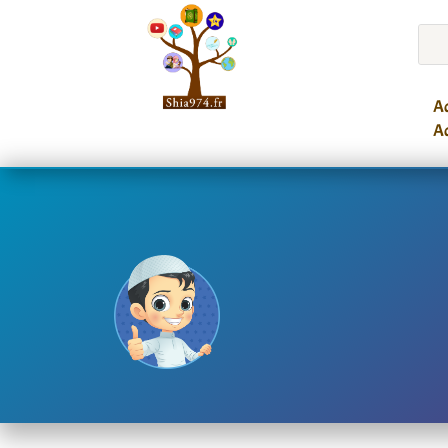
Ac
Ac