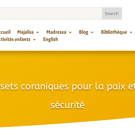
cueil
Majaliss
Madressa
Blog
Bibliothèque
tivités enfants
English
sets coraniques pour la paix e
sécurité