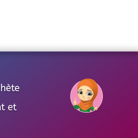
phète
t et