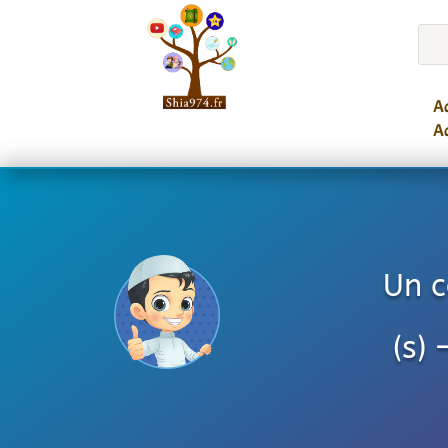
Ac
Ac
Un c
(s)