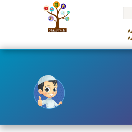
Ac
Ac