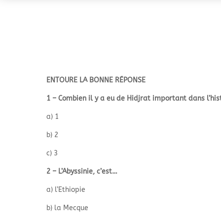
ENTOURE LA BONNE RÉPONSE
1 – Combien il y a eu de Hidjrat important dans l’his
a) 1
b) 2
c) 3
2 – L’Abyssinie, c’est…
a) l’Ethiopie
b) la Mecque