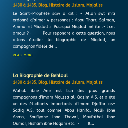
1430 à 1435
,
Blog
,
Histoire de l'Islam
,
Majaliss
Le Saint-Prophète saw a dit : « Allah swt m’a
ordonné d’aimer 4 personnes : Abou Tharr, Salman,
Ammar et Miqdad ». Pourquoi Miqdad mérite t-il cet
amour ? · Pour répondre à cette question, nous
allons étudier la biographie de Miqdad, un
compagnon fidèle de...
read more
La Biographie de Behloul
1430 à 1435
,
Blog
,
Histoire de l'Islam
,
Majaliss
Wahab ibne Amr est l’un des plus grands
compagnons d’Imam Moussa al-Qazim A.S. et a été
un des étudiants importants d’Imam Djaffar as-
Sadiq A.S. tout comme Abou Hanifa, Malik ibne
Anass, Soufiyane ibne Thawri, Moufathal ibne
Oumar, Hisham ibne Haqam etc. · Il...