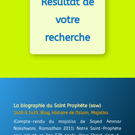
Résultat de
votre
recherche
La biographie du Saint Prophète (saw)
1430 à 1435
,
Blog
,
Histoire de l'Islam
,
Majaliss
(Compte-rendu du majaliss de Sayed Ammar
Nakshwani, Ramadhan 2011) Notre Saint-Prophète