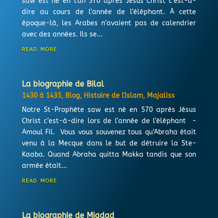
saw est né en l’an 570 après Jésus Christ c’est-à-
dire au cours de l’année de l’éléphant. À cette
époque-là, les Arabes n’avaient pas de calendrier
avec des années. Ils se...
read more
La biographie de Bilal
1430 à 1435
,
Blog
,
Histoire de l'Islam
,
Majaliss
Notre St-Prophète saw est né en 570 après Jésus
Christ c’est-à-dire lors de l’année de l’éléphant -
Amoul Fil. Vous vous souvenez tous qu’Abraha était
venu à la Mecque dans le but de détruire la Ste-
Kaaba. Quand Abraha quitta Makka tandis que son
armée était...
read more
La biographie de Miqdad