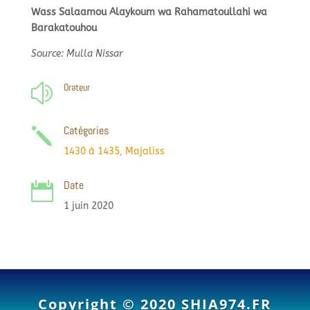
Wass Salaamou Alaykoum wa Rahamatoullahi wa
Barakatouhou
Source: Mulla Nissar
Orateur
z
Catégories
j
1430 à 1435
,
Majaliss
Date

1 juin 2020
Copyright © 2020
SHIA974.FR