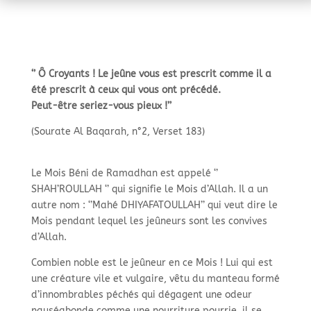
‘’ Ô Croyants ! Le jeûne vous est prescrit comme il a
été prescrit à ceux qui vous ont précédé.
Peut-
être seriez-
vous pieux !’’
(Sourate Al Baqarah, n°2, Verset 183)
Le Mois Béni de Ramadhan est appelé ‘’
SHAH’ROULLAH ‘’ qui signifie le Mois d’Allah. Il a un
autre nom : ‘’Mahé DHIYAFATOULLAH’’ qui veut dire le
Mois pendant lequel les jeûneurs sont les convives
d’Allah.
Combien noble est le jeûneur en ce Mois ! Lui qui est
une créature vile et vulgaire, vêtu du manteau formé
d’innombrables péchés qui dégagent une odeur
nauséabonde comme une nourriture pourrie, il se