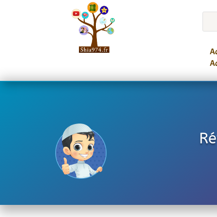
Ac
Ac
Ré