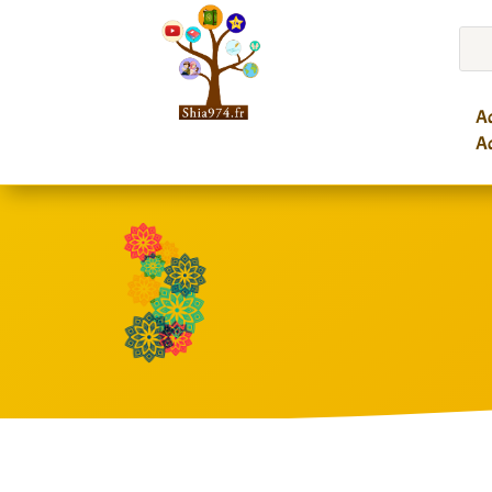
Ac
Ac