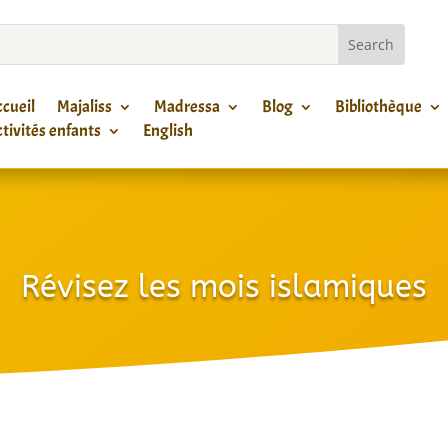
cueil
Majaliss
Madressa
Blog
Bibliothèque
tivités enfants
English
Révisez les mois islamiques