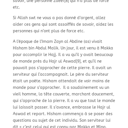
savoir, une personne Zaeef[8] qui n’a plus de force
etc.
Si Allah swt ne vous a pas donné d’argent, allez
aider ces gens qui sont assoiffés de savoir, aidez les
personnes qui n’ont plus de force etc.
A l’époque de l’Imam Zayn al Abdine (as) vivait
Hisham bin Abdul Malik. Un jour, il est venu à Makka
pour accomplir le Hajj. Il a vu qu’il y avait beaucoup
de monde près du Hajr ul Aswad[9], et qu’il ne
pouvait pas s’approcher de cette pierre. Il avait un
serviteur qui l’accompagnait. Le père du serviteur
était un poète. Hisham attendait de voir moins de
monde pour s’approcher. Il a soudainement vu un
vieil homme, la tête couverte, marchant doucement,
qui s’approche de la pierre. Il a vu que tout le monde
lui laissait passer. Il s’avance, embrasse le Hajr ul
Aswad et repart. Hisham commença à se poser des
questions au sujet de cet individu. Son serviteur lui
dit « c’est celui qui est connu par Makka et Mina.