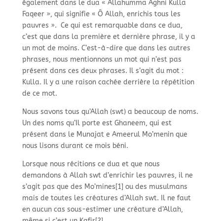
également dans le dua « Allahumma Aghni Kulla
Faqeer », qui signifie « Ô Allah, enrichis tous les
pauvres ». Ce qui est remarquable dans ce dua,
c’est que dans la première et dernière phrase, il y a
un mot de moins. C’est-
à-
dire que dans les autres
phrases, nous mentionnons un mot qui n’est pas
présent dans ces deux phrases. Il s’agit du mot :
Kulla. Il y a une raison cachée derrière la répétition
de ce mot.
Nous savons tous qu’Allah (swt) a beaucoup de noms.
Un des noms qu’Il porte est Ghaneem, qui est
présent dans le Munajat e Ameerul Mo’menin que
nous lisons durant ce mois béni.
Lorsque nous récitions ce dua et que nous
demandons à Allah swt d’enrichir les pauvres, il ne
s’agit pas que des Mo’mines[1] ou des musulmans
mais de toutes les créatures d’Allah swt. Il ne faut
en aucun cas sous-
estimer une créature d’Allah,
même si c’est un Kafir[2].