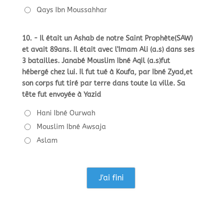
Qays Ibn Moussahhar
10. - Il était un Ashab de notre Saint Prophète(SAW)
et avait 89ans. Il était avec l’Imam Ali (a.s) dans ses
3 batailles. Janabé Mouslim Ibné Aqil (a.s)fut
hébergé chez lui. Il fut tué à Koufa, par Ibné Zyad,et
son corps fut tiré par terre dans toute la ville. Sa
tête fut envoyée à Yazid
Hani Ibné Ourwah
Mouslim Ibné Awsaja
Aslam