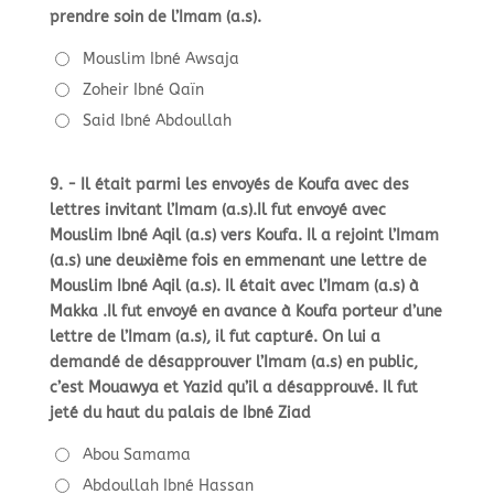
prendre soin de l’Imam (a.s).
Mouslim Ibné Awsaja
Zoheir Ibné Qaïn
Said Ibné Abdoullah
9. - Il était parmi les envoyés de Koufa avec des
lettres invitant l’Imam (a.s).Il fut envoyé avec
Mouslim Ibné Aqil (a.s) vers Koufa. Il a rejoint l’Imam
(a.s) une deuxième fois en emmenant une lettre de
Mouslim Ibné Aqil (a.s). Il était avec l’Imam (a.s) à
Makka .Il fut envoyé en avance à Koufa porteur d’une
lettre de l’Imam (a.s), il fut capturé. On lui a
demandé de désapprouver l’Imam (a.s) en public,
c’est Mouawya et Yazid qu’il a désapprouvé. Il fut
jeté du haut du palais de Ibné Ziad
Abou Samama
Abdoullah Ibné Hassan