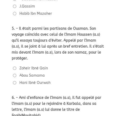
J.Qassim
Habib Ibn Mazaher
5. - Il était parmi les partisans de Ousman. Son
voyage coïncida avec celui de l’Imam Houssen (a.s)
qu’il essaya toujours d’éviter. Appelé par l’Imam
(a.s), il se joint à lui après un bref entretien. Il s’était
mis devant l’Imam (a.s), lors de son namaz, pour le
protéger.
Zoheir Ibné Qaïn
Abou Samama
Hani Ibné Ourwah
6. - Ami d’enfance de l’Imam (a.s), il fut appelé par
l’Imam (a.s) pour le rejoindre à Karbala, dans sa
lettre, l’Imam (a.s) lui donne le titre de
Faqih(Moujtahid).