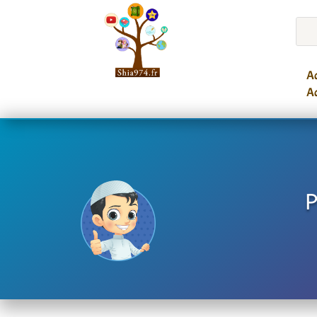
Ac
Ac
P