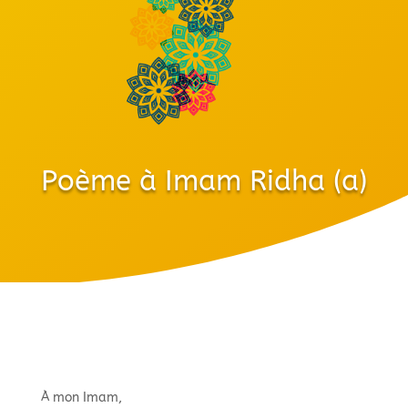
Poème à Imam Ridha (a)
À mon Imam,