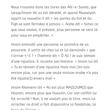
Nous trouvons dans les livres des Ahl-
e-
Sunna, que
lorsqu’Imam Ali as est décédé, et quand Muawiyah
apprit la nouvelle il dit « les portes du Ilm et du
Fiqh se sont fermées à jamais », Aisha dit « faites ce
que vous voulez, à présent, plus personne ne sera là
pour vous en empêcher. »
Imam entendit une personne se plaindre de sa
pauvreté. Il sortit de chez lui et lui demanda « que
t’arrive-
t-
il ? » l’homme dit « Ô Ali ! Je suis témoin
d’une injustice. Il raconta son histoire. » Imam lui dit
« Tu es témoin d’une injustice mais moi j’en suis
encore plus, car pas une seule maison arabe n’a pas
été injuste[1] envers moi! »
Imam Khomeini dit « Ali est plus MAZLOUM[2] que
Hassan, encore plus que Hussain. Car son califat lui
fut arraché ! Non, il ne voulait pas le titre, mais lui
arracher ce droit a fait disparaitre la fondation, la