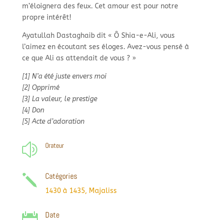
m’éloignera des feux. Cet amour est pour notre
propre intérêt!
Ayatullah Dastaghaib dit « Ô Shia-
e-
Ali, vous
l’aimez en écoutant ses éloges. Avez-
vous pensé à
ce que Ali as attendait de vous ? »
[1] N’a été juste envers moi
[2] Opprimé
[3] La valeur, le prestige
[4] Don
[5] Acte d’adoration
Orateur
z
Catégories
j
1430 à 1435
,
Majaliss
Date
