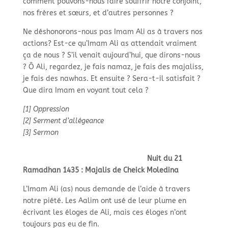
comment pouvons-
nous faire souffrir notre conjoint,
nos frères et sœurs, et d’autres personnes ?
Ne déshonorons-
nous pas Imam Ali as à travers nos
actions? Est-
ce qu’Imam Ali as attendait vraiment
ça de nous ? S’il venait aujourd’hui, que dirons-
nous
? Ô Ali, regardez, je fais namaz, je fais des majaliss,
je fais des nawhas. Et ensuite ? Sera-
t-
il satisfait ?
Que dira Imam en voyant tout cela ?
[1] Oppression
[2] Serment d’allégeance
[3] Sermon
Nuit du 21
Ramadhan 1435 : Majalis de Cheick Moledina
L’Imam Ali (as) nous demande de l’aide à travers
notre piété. Les Aalim ont usé de leur plume en
écrivant les éloges de Ali, mais ces éloges n’ont
toujours pas eu de fin.