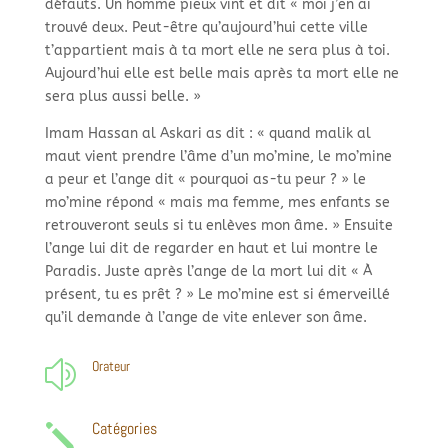
défauts. Un homme pieux vint et dit « moi j’en ai
trouvé deux. Peut-
être qu’aujourd’hui cette ville
t’appartient mais à ta mort elle ne sera plus à toi.
Aujourd’hui elle est belle mais après ta mort elle ne
sera plus aussi belle. »
Imam Hassan al Askari as dit : « quand malik al
maut vient prendre l’âme d’un mo’mine, le mo’mine
a peur et l’ange dit « pourquoi as-
tu peur ? » le
mo’mine répond « mais ma femme, mes enfants se
retrouveront seuls si tu enlèves mon âme. » Ensuite
l’ange lui dit de regarder en haut et lui montre le
Paradis. Juste après l’ange de la mort lui dit « À
présent, tu es prêt ? » Le mo’mine est si émerveillé
qu’il demande à l’ange de vite enlever son âme.
Orateur
z
Catégories
j