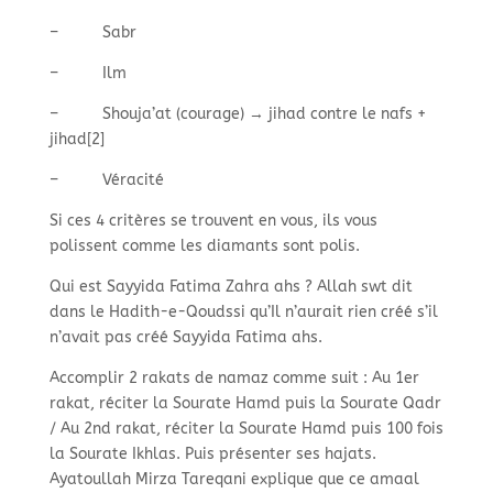
–
Sabr
–
Ilm
–
Shouja’at (courage) → jihad contre le nafs +
jihad[2]
–
Véracité
Si ces 4 critères se trouvent en vous, ils vous
polissent comme les diamants sont polis.
Qui est Sayyida Fatima Zahra ahs ? Allah swt dit
dans le Hadith-
e-
Qoudssi qu’Il n’aurait rien créé s’il
n’avait pas créé Sayyida Fatima ahs.
Accomplir 2 rakats de namaz comme suit : Au 1er
rakat, réciter la Sourate Hamd puis la Sourate Qadr
/ Au 2nd rakat, réciter la Sourate Hamd puis 100 fois
la Sourate Ikhlas. Puis présenter ses hajats.
Ayatoullah Mirza Tareqani explique que ce amaal