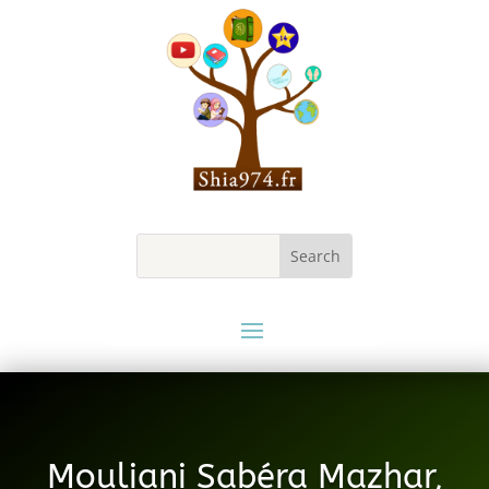
Mouliani Sabéra Mazhar,