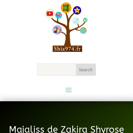
Majaliss de Zakira Shyrose