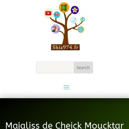
Majaliss de Cheick Moucktar