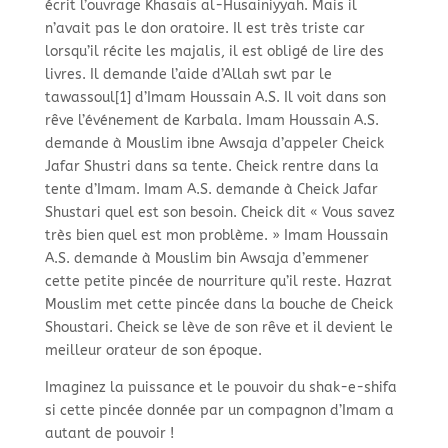
écrit l’ouvrage Khasais al-
Husainiyyah. Mais il
n’avait pas le don oratoire. Il est très triste car
lorsqu’il récite les majalis, il est obligé de lire des
livres. Il demande l’aide d’Allah swt par le
tawassoul[1] d’Imam Houssain A.S. Il voit dans son
rêve l’événement de Karbala. Imam Houssain A.S.
demande à Mouslim ibne Awsaja d’appeler Cheick
Jafar Shustri dans sa tente. Cheick rentre dans la
tente d’Imam. Imam A.S. demande à Cheick Jafar
Shustari quel est son besoin. Cheick dit « Vous savez
très bien quel est mon problème. » Imam Houssain
A.S. demande à Mouslim bin Awsaja d’emmener
cette petite pincée de nourriture qu’il reste. Hazrat
Mouslim met cette pincée dans la bouche de Cheick
Shoustari. Cheick se lève de son rêve et il devient le
meilleur orateur de son époque.
Imaginez la puissance et le pouvoir du shak-
e-
shifa
si cette pincée donnée par un compagnon d’Imam a
autant de pouvoir !