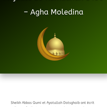
– Agha Moledina
Sheikh Abbas Qumi et Ayatullah Datsghaib ont écrit