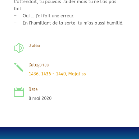
t’attendait, tu pouvais l’aider mais tu ne l’as pas
fait.
–
Oui … j’ai fait une erreur.
–
En l’humiliant de la sorte, tu m’as aussi humilié.
Orateur
z
Catégories
j
1436
,
1436 - 1440
,
Majaliss
Date

8 mai 2020