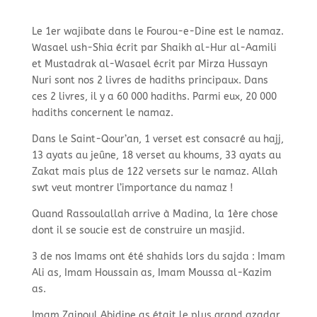
Le 1er wajibate dans le Fourou-e-Dine est le namaz.
Wasael ush-Shia écrit par Shaikh al-Hur al-Aamili
et Mustadrak al-Wasael écrit par Mirza Hussayn
Nuri sont nos 2 livres de hadiths principaux. Dans
ces 2 livres, il y a 60 000 hadiths. Parmi eux, 20 000
hadiths concernent le namaz.
Dans le Saint-Qour’an, 1 verset est consacré au hajj,
13 ayats au jeûne, 18 verset au khoums, 33 ayats au
Zakat mais plus de 122 versets sur le namaz. Allah
swt veut montrer l’importance du namaz !
Quand Rassoulallah arrive à Madina, la 1ère chose
dont il se soucie est de construire un masjid.
3 de nos Imams ont été shahids lors du sajda : Imam
Ali as, Imam Houssain as, Imam Moussa al-Kazim
as.
Imam Zainoul Abidine as était le plus grand azadar,