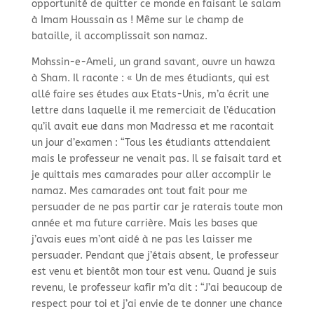
opportunité de quitter ce monde en faisant le salam
à Imam Houssain as ! Même sur le champ de
bataille, il accomplissait son namaz.
Mohssin-e-Ameli, un grand savant, ouvre un hawza
à Sham. Il raconte : « Un de mes étudiants, qui est
allé faire ses études aux Etats-Unis, m’a écrit une
lettre dans laquelle il me remerciait de l’éducation
qu’il avait eue dans mon Madressa et me racontait
un jour d’examen : “Tous les étudiants attendaient
mais le professeur ne venait pas. Il se faisait tard et
je quittais mes camarades pour aller accomplir le
namaz. Mes camarades ont tout fait pour me
persuader de ne pas partir car je raterais toute mon
année et ma future carrière. Mais les bases que
j’avais eues m’ont aidé à ne pas les laisser me
persuader. Pendant que j’étais absent, le professeur
est venu et bientôt mon tour est venu. Quand je suis
revenu, le professeur kafir m’a dit : “J’ai beaucoup de
respect pour toi et j’ai envie de te donner une chance