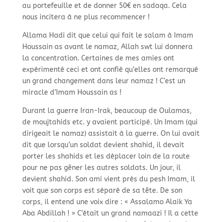
au portefeuille et de donner 50€ en sadaqa. Cela
nous incitera à ne plus recommencer !
Allama Hadi dit que celui qui fait le salam à Imam
Houssain as avant le namaz, Allah swt lui donnera
la concentration. Certaines de mes amies ont
expérimenté ceci et ont confié qu’elles ont remarqué
un grand changement dans leur namaz ! C’est un
miracle d’Imam Houssain as !
Durant la guerre Iran-Irak, beaucoup de Oulamas,
de moujtahids etc. y avaient participé. Un Imam (qui
dirigeait le namaz) assistait à la guerre. On lui avait
dit que lorsqu’un soldat devient shahid, il devait
porter les shahids et les déplacer loin de la route
pour ne pas gêner les autres soldats. Un jour, il
devient shahid. Son ami vient près du pesh Imam, il
voit que son corps est séparé de sa tête. De son
corps, il entend une voix dire : « Assalamo Alaik Ya
Aba Abdillah ! » C’était un grand namaazi ! Il a cette