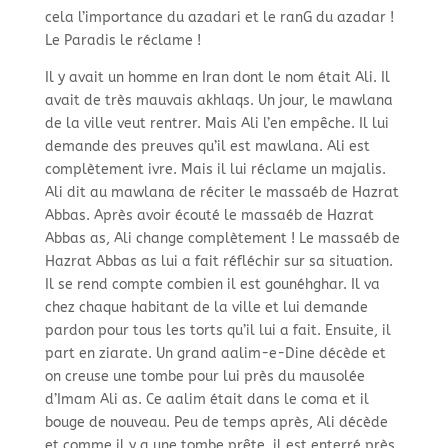
cela l’importance du azadari et le ranG du azadar !
Le Paradis le réclame !
Il y avait un homme en Iran dont le nom était Ali. Il
avait de très mauvais akhlaqs. Un jour, le mawlana
de la ville veut rentrer. Mais Ali l’en empêche. Il lui
demande des preuves qu’il est mawlana. Ali est
complètement ivre. Mais il lui réclame un majalis.
Ali dit au mawlana de réciter le massaéb de Hazrat
Abbas. Après avoir écouté le massaéb de Hazrat
Abbas as, Ali change complètement ! Le massaéb de
Hazrat Abbas as lui a fait réfléchir sur sa situation.
Il se rend compte combien il est gounéhghar. Il va
chez chaque habitant de la ville et lui demande
pardon pour tous les torts qu’il lui a fait. Ensuite, il
part en ziarate. Un grand aalim-e-Dine décède et
on creuse une tombe pour lui près du mausolée
d’Imam Ali as. Ce aalim était dans le coma et il
bouge de nouveau. Peu de temps après, Ali décède
et comme il y a une tombe prête, il est enterré près