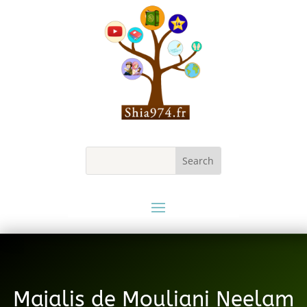
Majalis de Mouliani Neelam