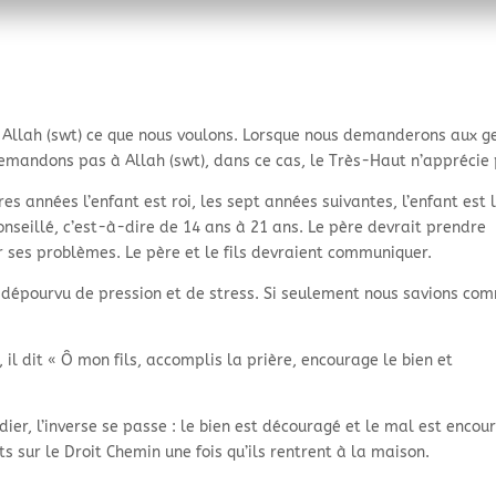
Allah (swt) ce que nous voulons. Lorsque nous demanderons aux g
demandons pas à Allah (swt), dans ce cas, le Très-Haut n’apprécie 
es années l’enfant est roi, les sept années suivantes, l’enfant est 
 conseillé, c’est-à-dire de 14 ans à 21 ans. Le père devrait prendre
er ses problèmes. Le père et le fils devraient communiquer.
as dépourvu de pression et de stress. Si seulement nous savions co
il dit « Ô mon fils, accomplis la prière, encourage le bien et
er, l’inverse se passe : le bien est découragé et le mal est encou
 sur le Droit Chemin une fois qu’ils rentrent à la maison.