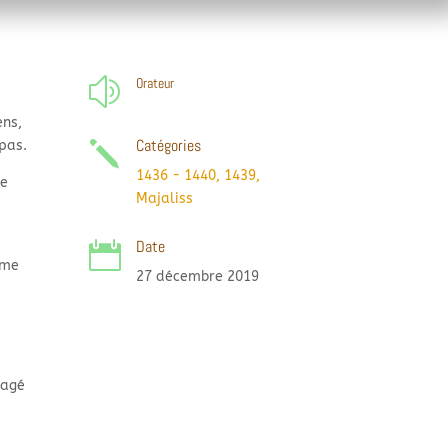
Orateur
z
ens,
Catégories
pas.
j
1436 - 1440
,
1439
,
le
Majaliss
Date

mme
27 décembre 2019
ragé