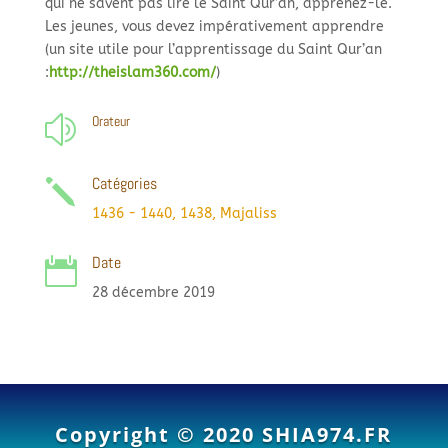
qui ne savent pas lire le Saint Qur’an, apprenez-le.
Les jeunes, vous devez impérativement apprendre
(un site utile pour l’apprentissage du Saint Qur’an
:
http://theislam360.com/
)
Orateur
z
Catégories
j
1436 - 1440
,
1438
,
Majaliss
Date

28 décembre 2019
Copyright © 2020
SHIA974.FR