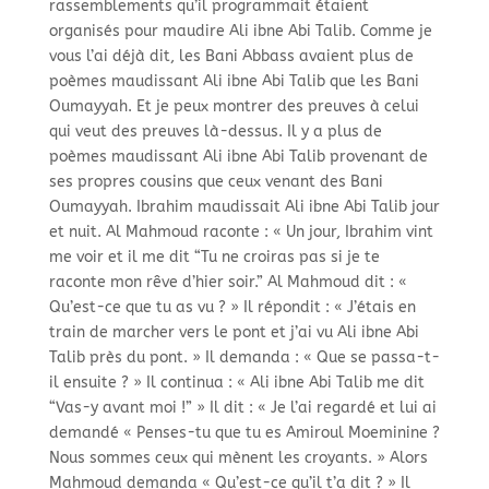
rassemblements qu’il programmait étaient
organisés pour maudire Ali ibne Abi Talib. Comme je
vous l’ai déjà dit, les Bani Abbass avaient plus de
poèmes maudissant Ali ibne Abi Talib que les Bani
Oumayyah. Et je peux montrer des preuves à celui
qui veut des preuves là-
dessus. Il y a plus de
poèmes maudissant Ali ibne Abi Talib provenant de
ses propres cousins que ceux venant des Bani
Oumayyah. Ibrahim maudissait Ali ibne Abi Talib jour
et nuit. Al Mahmoud raconte : « Un jour, Ibrahim vint
me voir et il me dit “Tu ne croiras pas si je te
raconte mon rêve d’hier soir.” Al Mahmoud dit : «
Qu’est-
ce que tu as vu ? » Il répondit : « J’étais en
train de marcher vers le pont et j’ai vu Ali ibne Abi
Talib près du pont. » Il demanda : « Que se passa-
t-
il ensuite ? » Il continua : « Ali ibne Abi Talib me dit
“Vas-
y avant moi !” » Il dit : « Je l’ai regardé et lui ai
demandé « Penses-
tu que tu es Amiroul Moeminine ?
Nous sommes ceux qui mènent les croyants. » Alors
Mahmoud demanda « Qu’est-
ce qu’il t’a dit ? » Il