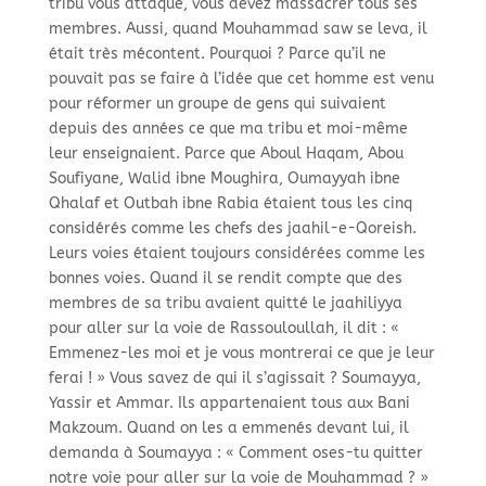
tribu vous attaque, vous devez massacrer tous ses
membres. Aussi, quand Mouhammad saw se leva, il
était très mécontent. Pourquoi ? Parce qu’il ne
pouvait pas se faire à l’idée que cet homme est venu
pour réformer un groupe de gens qui suivaient
depuis des années ce que ma tribu et moi-
même
leur enseignaient. Parce que Aboul Haqam, Abou
Soufiyane, Walid ibne Moughira, Oumayyah ibne
Qhalaf et Outbah ibne Rabia étaient tous les cinq
considérés comme les chefs des jaahil-
e-
Qoreish.
Leurs voies étaient toujours considérées comme les
bonnes voies. Quand il se rendit compte que des
membres de sa tribu avaient quitté le jaahiliyya
pour aller sur la voie de Rassouloullah, il dit : «
Emmenez-
les moi et je vous montrerai ce que je leur
ferai ! » Vous savez de qui il s’agissait ? Soumayya,
Yassir et Ammar. Ils appartenaient tous aux Bani
Makzoum. Quand on les a emmenés devant lui, il
demanda à Soumayya : « Comment oses-
tu quitter
notre voie pour aller sur la voie de Mouhammad ? »