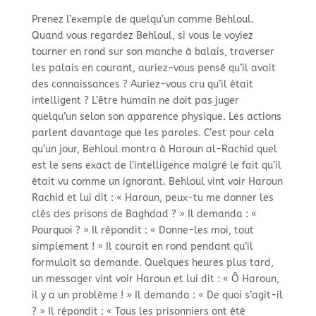
Prenez l’exemple de quelqu’un comme Behloul.
Quand vous regardez Behloul, si vous le voyiez
tourner en rond sur son manche à balais, traverser
les palais en courant, auriez-
vous pensé qu’il avait
des connaissances ? Auriez-
vous cru qu’il était
intelligent ? L’être humain ne doit pas juger
quelqu’un selon son apparence physique. Les actions
parlent davantage que les paroles. C’est pour cela
qu’un jour, Behloul montra à Haroun al-
Rachid quel
est le sens exact de l’intelligence malgré le fait qu’il
était vu comme un ignorant. Behloul vint voir Haroun
Rachid et lui dit : « Haroun, peux-
tu me donner les
clés des prisons de Baghdad ? » Il demanda : «
Pourquoi ? » Il répondit : « Donne-
les moi, tout
simplement ! » Il courait en rond pendant qu’il
formulait sa demande. Quelques heures plus tard,
un messager vint voir Haroun et lui dit : « Ô Haroun,
il y a un problème ! » Il demanda : « De quoi s’agit-
il
? » Il répondit : « Tous les prisonniers ont été