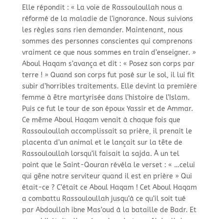
Elle répondit : « La voie de Rassouloullah nous a
réformé de la maladie de l’ignorance. Nous suivions
les règles sans rien demander. Maintenant, nous
sommes des personnes conscientes qui comprenons
vraiment ce que nous sommes en train d’enseigner. »
Aboul Haqam s’avança et dit : « Posez son corps par
terre ! » Quand son corps fut posé sur le sol, il lui fit
subir d’horribles traitements. Elle devint la première
femme à être martyrisée dans l’histoire de l’Islam.
Puis ce fut le tour de son époux Yassir et de Ammar.
Ce même Aboul Haqam venait à chaque fois que
Rassouloullah accomplissait sa prière, il prenait le
placenta d’un animal et le lançait sur la tête de
Rassouloullah lorsqu’il faisait la sajda. À un tel
point que le Saint-
Qouran révéla le verset : « …celui
qui gêne notre serviteur quand il est en prière » Qui
était-
ce ? C’était ce Aboul Haqam ! Cet Aboul Haqam
a combattu Rassouloullah jusqu’à ce qu’il soit tué
par Abdoullah ibne Mas’oud à la bataille de Badr. Et