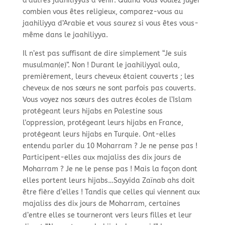
d’autres jaahiliyyas à venir. Quand vous voulez juger
combien vous êtes religieux, comparez-
vous au
jaahiliyya d’Arabie et vous saurez si vous êtes vous-
même dans le jaahiliyya.
Il n’est pas suffisant de dire simplement “Je suis
musulman(e)”. Non ! Durant le jaahiliyyal oula,
premièrement, leurs cheveux étaient couverts ; les
cheveux de nos sœurs ne sont parfois pas couverts.
Vous voyez nos sœurs des autres écoles de l’Islam
protégeant leurs hijabs en Palestine sous
l’oppression, protégeant leurs hijabs en France,
protégeant leurs hijabs en Turquie. Ont-
elles
entendu parler du 10 Moharram ? Je ne pense pas !
Participent-
elles aux majaliss des dix jours de
Moharram ? Je ne le pense pas ! Mais la façon dont
elles portent leurs hijabs…Sayyida Zaïnab ahs doit
être fière d’elles ! Tandis que celles qui viennent aux
majaliss des dix jours de Moharram, certaines
d’entre elles se tourneront vers leurs filles et leur