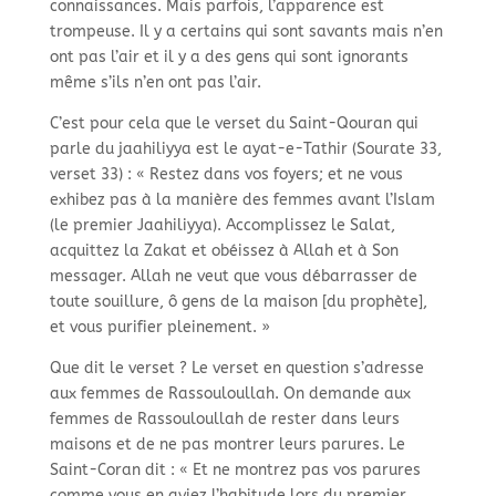
connaissances. Mais parfois, l’apparence est
trompeuse. Il y a certains qui sont savants mais n’en
ont pas l’air et il y a des gens qui sont ignorants
même s’ils n’en ont pas l’air.
C’est pour cela que le verset du Saint-
Qouran qui
parle du jaahiliyya est le ayat-
e-
Tathir (Sourate 33,
verset 33) : « Restez dans vos foyers; et ne vous
exhibez pas à la manière des femmes avant l’Islam
(le premier Jaahiliyya). Accomplissez le Salat,
acquittez la Zakat et obéissez à Allah et à Son
messager. Allah ne veut que vous débarrasser de
toute souillure, ô gens de la maison [du prophète],
et vous purifier pleinement. »
Que dit le verset ? Le verset en question s’adresse
aux femmes de Rassouloullah. On demande aux
femmes de Rassouloullah de rester dans leurs
maisons et de ne pas montrer leurs parures. Le
Saint-
Coran dit : « Et ne montrez pas vos parures
comme vous en aviez l’habitude lors du premier