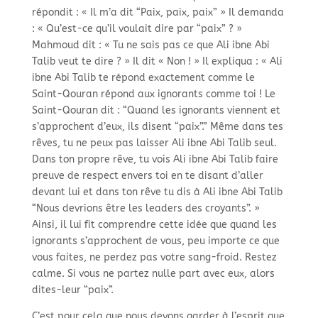
répondit : « Il m’a dit “Paix, paix, paix” » Il demanda
: « Qu’est-
ce qu’il voulait dire par “paix” ? »
Mahmoud dit : « Tu ne sais pas ce que Ali ibne Abi
Talib veut te dire ? » Il dit « Non ! » Il expliqua : « Ali
ibne Abi Talib te répond exactement comme le
Saint-
Qouran répond aux ignorants comme toi ! Le
Saint-
Qouran dit : “Quand les ignorants viennent et
s’approchent d’eux, ils disent “paix”.” Même dans tes
rêves, tu ne peux pas laisser Ali ibne Abi Talib seul.
Dans ton propre rêve, tu vois Ali ibne Abi Talib faire
preuve de respect envers toi en te disant d’aller
devant lui et dans ton rêve tu dis à Ali ibne Abi Talib
“Nous devrions être les leaders des croyants”. »
Ainsi, il lui fit comprendre cette idée que quand les
ignorants s’approchent de vous, peu importe ce que
vous faites, ne perdez pas votre sang-
froid. Restez
calme. Si vous ne partez nulle part avec eux, alors
dites-
leur “paix”.
C’est pour cela que nous devons garder à l’esprit que