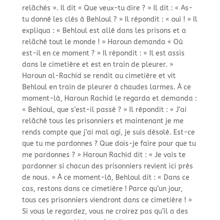
relâchés ». Il dit « Que veux-
tu dire ? » Il dit : « As-
tu donné les clés à Behloul ? » Il répondit : « oui ! » Il
expliqua : « Behloul est allé dans les prisons et a
relâché tout le monde ! » Haroun demanda « Où
est-
il en ce moment ? » Il répondit : « Il est assis
dans le cimetière et est en train de pleurer. »
Haroun al-
Rachid se rendit au cimetière et vit
Behloul en train de pleurer à chaudes larmes. À ce
moment-
là, Haroun Rachid le regarda et demanda :
« Behloul, que s’est-
il passé ? » Il répondit : « J’ai
relâché tous les prisonniers et maintenant je me
rends compte que j’ai mal agi, je suis désolé. Est-
ce
que tu me pardonnes ? Que dois-
je faire pour que tu
me pardonnes ? » Haroun Rachid dit : « Je vais te
pardonner si chacun des prisonniers revient ici près
de nous. » À ce moment-
là, Behloul dit : « Dans ce
cas, restons dans ce cimetière ! Parce qu’un jour,
tous ces prisonniers viendront dans ce cimetière ! »
Si vous le regardez, vous ne croirez pas qu’il a des