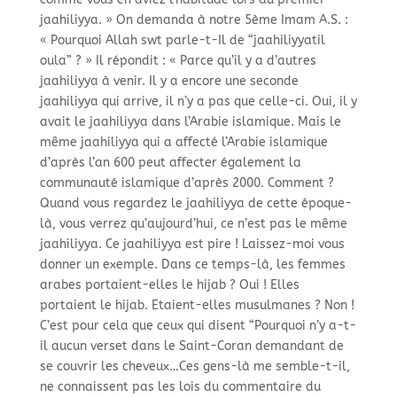
jaahiliyya. » On demanda à notre 5ème Imam A.S. :
« Pourquoi Allah swt parle-
t-
Il de “jaahiliyyatil
oula” ? » Il répondit : « Parce qu’il y a d’autres
jaahiliyya à venir. Il y a encore une seconde
jaahiliyya qui arrive, il n’y a pas que celle-
ci. Oui, il y
avait le jaahiliyya dans l’Arabie islamique. Mais le
même jaahiliyya qui a affecté l’Arabie islamique
d’après l’an 600 peut affecter également la
communauté islamique d’après 2000. Comment ?
Quand vous regardez le jaahiliyya de cette époque-
là, vous verrez qu’aujourd’hui, ce n’est pas le même
jaahiliyya. Ce jaahiliyya est pire ! Laissez-
moi vous
donner un exemple. Dans ce temps-
là, les femmes
arabes portaient-
elles le hijab ? Oui ! Elles
portaient le hijab. Etaient-
elles musulmanes ? Non !
C’est pour cela que ceux qui disent “Pourquoi n’y a-
t-
il aucun verset dans le Saint-
Coran demandant de
se couvrir les cheveux…Ces gens-
là me semble-
t-
il,
ne connaissent pas les lois du commentaire du