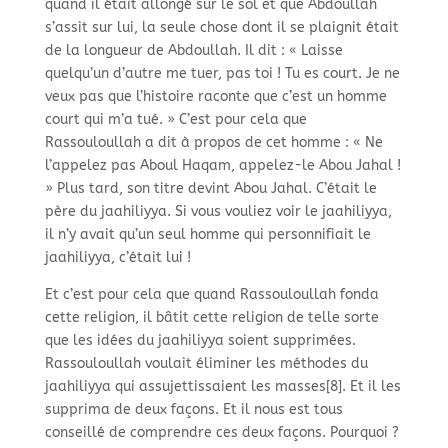
quand il était allongé sur le sol et que Abdoullah
s’assit sur lui, la seule chose dont il se plaignit était
de la longueur de Abdoullah. Il dit : « Laisse
quelqu’un d’autre me tuer, pas toi ! Tu es court. Je ne
veux pas que l’histoire raconte que c’est un homme
court qui m’a tué. » C’est pour cela que
Rassouloullah a dit à propos de cet homme : « Ne
l’appelez pas Aboul Haqam, appelez-
le Abou Jahal !
» Plus tard, son titre devint Abou Jahal. C’était le
père du jaahiliyya. Si vous vouliez voir le jaahiliyya,
il n’y avait qu’un seul homme qui personnifiait le
jaahiliyya, c’était lui !
Et c’est pour cela que quand Rassouloullah fonda
cette religion, il bâtit cette religion de telle sorte
que les idées du jaahiliyya soient supprimées.
Rassouloullah voulait éliminer les méthodes du
jaahiliyya qui assujettissaient les masses[8]. Et il les
supprima de deux façons. Et il nous est tous
conseillé de comprendre ces deux façons. Pourquoi ?