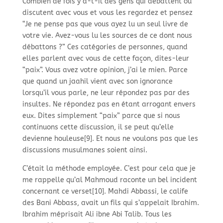
Combien de fois y a-
t-
il des gens qui débattent ou
discutent avec vous et vous les regardez et pensez
“Je ne pense pas que vous ayez lu un seul livre de
votre vie. Avez-
vous lu les sources de ce dont nous
débattons ?” Ces catégories de personnes, quand
elles parlent avec vous de cette façon, dites-
leur
“paix”. Vous avez votre opinion, j’ai le mien. Parce
que quand un jaahil vient avec son ignorance
lorsqu’il vous parle, ne leur répondez pas par des
insultes. Ne répondez pas en étant arrogant envers
eux. Dites simplement “paix” parce que si nous
continuons cette discussion, il se peut qu’elle
devienne houleuse[9]. Et nous ne voulons pas que les
discussions musulmanes soient ainsi.
C’était la méthode employée. C’est pour cela que je
me rappelle qu’al Mahmoud raconte un bel incident
concernant ce verset[10]. Mahdi Abbassi, le calife
des Bani Abbass, avait un fils qui s’appelait Ibrahim.
Ibrahim méprisait Ali ibne Abi Talib. Tous les