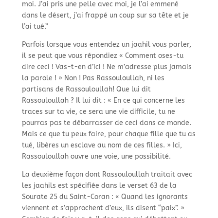
moi. J’ai pris une pelle avec moi, je l’ai emmené
dans le désert, j’ai frappé un coup sur sa tête et je
l’ai tué.”
Parfois lorsque vous entendez un jaahil vous parler,
il se peut que vous répondiez « Comment oses-
tu
dire ceci ! Vas-
t-
en d’ici ! Ne m’adresse plus jamais
la parole ! » Non ! Pas Rassouloullah, ni les
partisans de Rassouloullah! Que lui dit
Rassouloullah ? Il lui dit : « En ce qui concerne les
traces sur ta vie, ce sera une vie difficile, tu ne
pourras pas te débarrasser de ceci dans ce monde.
Mais ce que tu peux faire, pour chaque fille que tu as
tué, libères un esclave au nom de ces filles. » Ici,
Rassouloullah ouvre une voie, une possibilité.
La deuxième façon dont Rassouloullah traitait avec
les jaahils est spécifiée dans le verset 63 de la
Sourate 25 du Saint-
Coran : « Quand les ignorants
viennent et s’approchent d’eux, ils disent “paix”. »