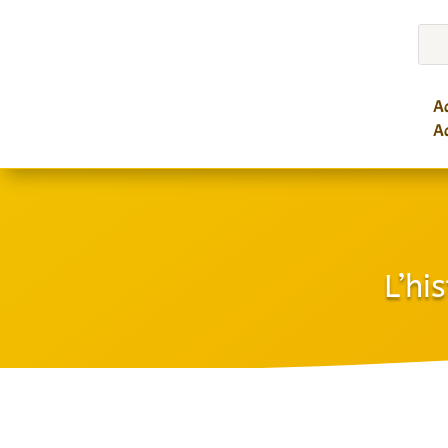
Ac
Ac
L’hi