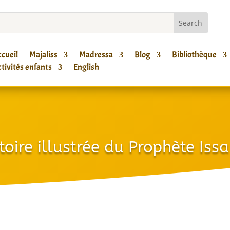
cueil
Majaliss
Madressa
Blog
Bibliothèque
tivités enfants
English
stoire illustrée du Prophète Issa