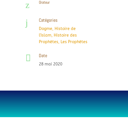
z
Orateur
Catégories
j
Dogme
,
Histoire de
l'Islam
,
Histoire des
Prophètes
,
Les Prophètes
Date

28 mai 2020