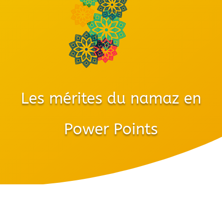
Les mérites du namaz en
Power Points