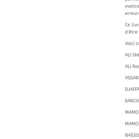
mettre
erreur
Ce liv
d’être
Voici l
ALI Sh
ALI Ro
ASGAR
DJAFFA
KARCH
MAMOD
MAMOD
NASSO