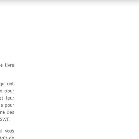
e livre
qui ont
on pour
et leur
pe pour
une des
 SWT.
ui vous
tait de