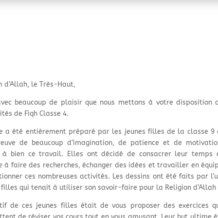
 d’Allah, le Très-Haut,
avec beaucoup de plaisir que nous mettons à votre disposition c
ités de Fiqh Classe 4.
re a été entièrement préparé par les jeunes filles de la classe 9 
reuve de beaucoup d’imagination, de patience et de motivati
à bien ce travail. Elles ont décidé de consacrer leur temps 
e à faire des recherches, échanger des idées et travailler en équi
tionner ces nombreuses activités. Les dessins ont été faits par l’
filles qui tenait à utiliser son savoir-faire pour la Religion d’Allah
ctif de ces jeunes filles était de vous proposer des exercices q
tent de réviser vos cours tout en vous amusant. Leur but ultime é