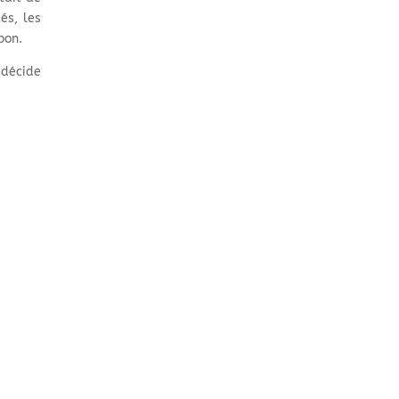
és, les
bon.
 décide