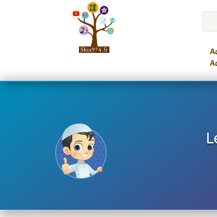
Ac
Ac
L