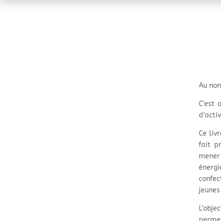
Au nom
C’est 
d’activ
Ce liv
fait p
mener 
énergi
confec
jeunes 
L’obje
permet