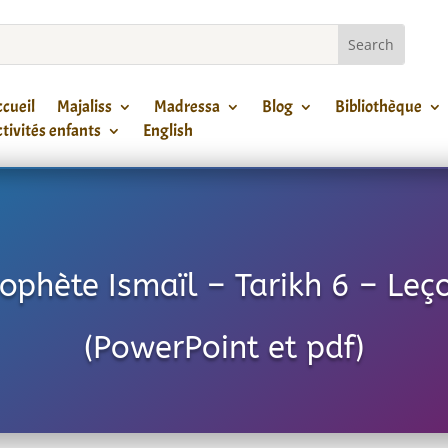
cueil
Majaliss
Madressa
Blog
Bibliothèque
tivités enfants
English
rophète Ismaïl – Tarikh 6 – Leç
(PowerPoint et pdf)