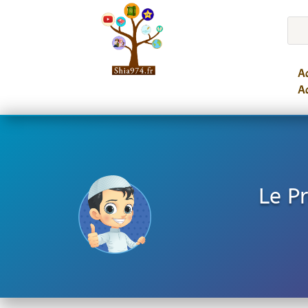
Ac
Ac
Le P