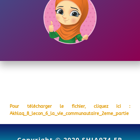
Pour télécharger le fichier, cliquez ici :
Akhlaq_8_lecon_6_la_vie_communautaire_2eme_partie
Copyright © 2020
SHIA974.FR