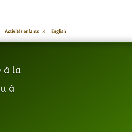
Activités enfants
English
 à la
u à