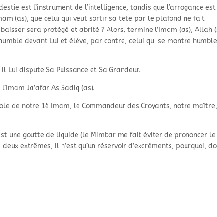
destie est l’instrument de l’intelligence, tandis que l’arrogance est
Imam (as), que celui qui veut sortir sa tête par le plafond ne fait
 baisser sera protégé et abrité ? Alors, termine l’Imam (as), Allah 
 humble devant Lui et élève, par contre, celui qui se montre humble
il Lui dispute Sa Puissance et Sa Grandeur.
t l’Imam Ja’afar As Sadiq (as).
ole de notre 1è Imam, le Commandeur des Croyants, notre maître,
st une goutte de liquide (le Mimbar me fait éviter de prononcer l
es deux extrêmes, il n’est qu’un réservoir d’excréments, pourquoi, do