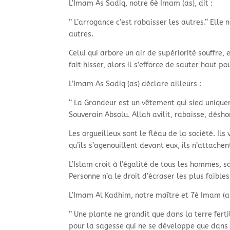
L’Imam As Sadiq, notre 6è Imam (as), dit :
‘’ L’arrogance c’est rabaisser les autres.’’ Elle 
autres.
Celui qui arbore un air de supériorité souffre, 
fait hisser, alors il s’efforce de sauter haut 
L’Imam As Sadiq (as) déclare ailleurs :
‘’ La Grandeur est un vêtement qui sied unique
Souverain Absolu. Allah avilit, rabaisse, désho
Les orgueilleux sont le fléau de la société. Ils
qu’ils s’agenouillent devant eux, ils n’attach
L’Islam croit à l’égalité de tous les hommes, sa
Personne n’a le droit d’écraser les plus faibl
L’Imam Al Kadhim, notre maître et 7è Imam (as
‘’ Une plante ne grandit que dans la terre fert
pour la sagesse qui ne se développe que dans