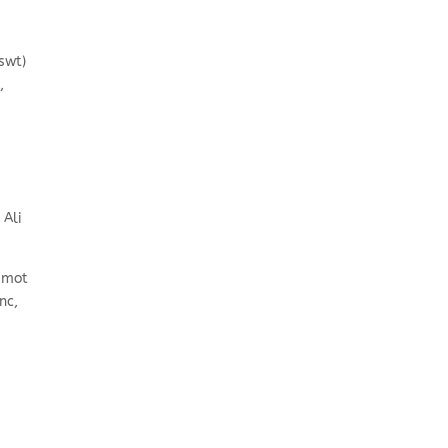
(swt)
,
 Ali
e mot
nc,