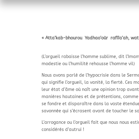
« Atta’kab-
bhourou Yadhao’oùr rafiîa’ah, wa
(L’orgueil rabaisse l’homme sublime, dit l’Ima
modestie ou l’humilité rehausse l’homme vil)
Nous avons parlé de l’hypocrisie dans le Sermo
qui signifie l’orgueil, la vanité, la fierté. Ce
leur état d’âme où naît une opinion trop ava
manières hautaines et de prétentions, comme l
se fondre et disparaître dans la vaste étendue 
savonnée qui s’écrasent avant de toucher le so
L’arrogance ou l’orgueil fait que nous nous est
considérés d’autrui !