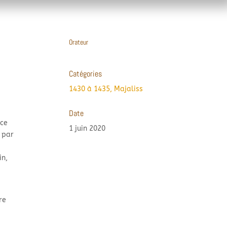
Orateur
Catégories
1430 à 1435
,
Majaliss
Date
nce
1 juin 2020
s par
in,
re