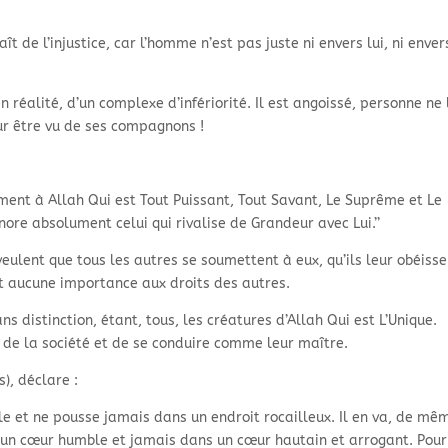
naît de l’injustice, car l’homme n’est pas juste ni envers lui, ni enver
en réalité, d’un complexe d’infériorité. Il est angoissé, personne ne 
pour être vu de ses compagnons !
ment à Allah Qui est Tout Puissant, Tout Savant, Le Suprême et Le
nore absolument celui qui rivalise de Grandeur avec Lui.’’
 veulent que tous les autres se soumettent à eux, qu’ils leur obéisse
ent aucune importance aux droits des autres.
ns distinction, étant, tous, les créatures d’Allah Qui est L’Unique.
es de la société et de se conduire comme leur maître.
), déclare :
ile et ne pousse jamais dans un endroit rocailleux. Il en va, de mê
 un cœur humble et jamais dans un cœur hautain et arrogant. Pour