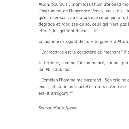
Allah, poursuit l’Imam (as), l’humilité ou la mo
l’instrument de l’ignorance. Savez-
vous, dit l’
qu’écraser son crâne alors que celui qui la fait
dégrade et rabaisse au sol celui qui n’est pas
effacé, insignifiant devant Lui.’’
Un homme arrogant déclare la guerre à Allah, 
‘’ L’arrogance est le caractère du méchant,’’ di
Je termine, comme j’ai commencé, sur une par
Ibn Abî Talib (as) :
‘’ Combien l’homme me surprend ! Son origine e
exact) et sa fin un squelette, alors qu’entre c
est-
il arrogant ?’’
Source: Mulla Nissar