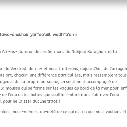
ttawa-
dhouhou yar’fao’oùl wadhiîa’ah »
m Ali –as-
dans un de ses Sermons du Nahjoul Balaghah, et la
n du Vendredi dernier et nous traiterons, aujourd’hui, de l’arroga
s mots ont, chacun, une différence particulière, mais ressemblent tou
ntageuse de sa propre personne, un sentiment accompagné de
a mousse qui se forme sur les vagues au bord de la mer pour, enf
de l’eau ou les bulles que souffle l’enfant dans l’air avec l’eau
l pour ne laisser aucune trace !
imions, nous-
mêmes, au-
delà de ce qui est ou que nous voulions êt