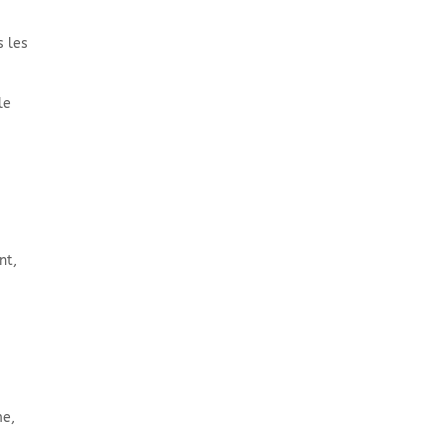
s les
le
nt,
me,