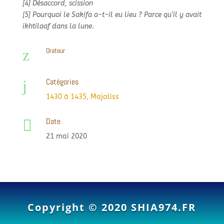
[4] Désaccord, scission
[5] Pourquoi le Sakifa a-
t-
il eu lieu ? Parce qu’il y avait
ikhtilaaf dans la lune.
z
Orateur
Catégories
j
1430 à 1435
,
Majaliss
Date

21 mai 2020
Copyright © 2020
SHIA974.FR