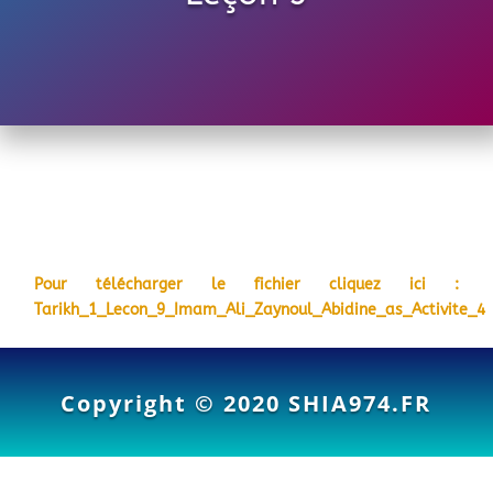
Pour télécharger le fichier cliquez ici :
Tarikh_1_Lecon_9_Imam_Ali_Zaynoul_Abidine_as_Activite_4
Copyright © 2020
SHIA974.FR