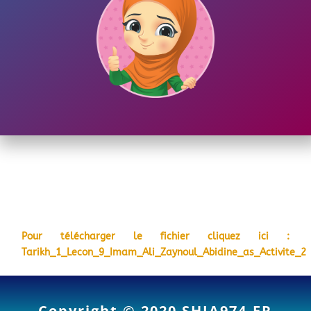
Pour télécharger le fichier cliquez ici :
Tarikh_1_Lecon_9_Imam_Ali_Zaynoul_Abidine_as_Activite_2
Copyright © 2020
SHIA974.FR