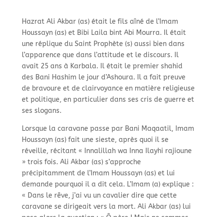
Hazrat Ali Akbar (as) était le fils aîné de l’Imam
Houssayn (as) et Bibi Laila bint Abi Mourra. Il était
une réplique du Saint Prophète (s) aussi bien dans
l’apparence que dans l’attitude et le discours. Il
avait 25 ans à Karbala. Il était le premier shahid
des Bani Hashim le jour d’Ashoura. Il a fait preuve
de bravoure et de clairvoyance en matière religieuse
et politique, en particulier dans ses cris de guerre et
ses slogans.
Lorsque la caravane passe par Bani Maqaatil, Imam
Houssayn (as) fait une sieste, après quoi il se
réveille, récitant « Innalillah wa Inna Ilayhi rajioune
» trois fois. Ali Akbar (as) s’approche
précipitamment de l’Imam Houssayn (as) et lui
demande pourquoi il a dit cela. L’Imam (a) explique :
« Dans le rêve, j’ai vu un cavalier dire que cette
caravane se dirigeait vers la mort. Ali Akbar (as) lui