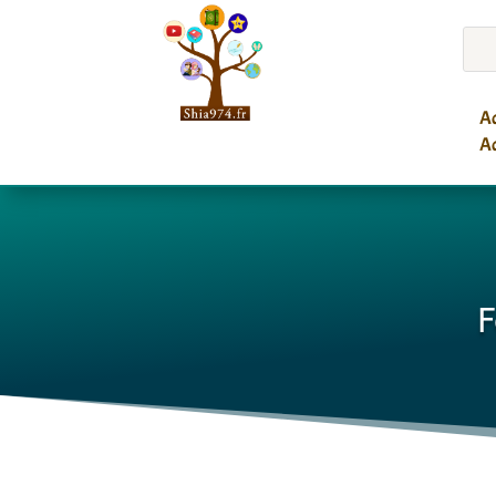
Ac
Ac
F