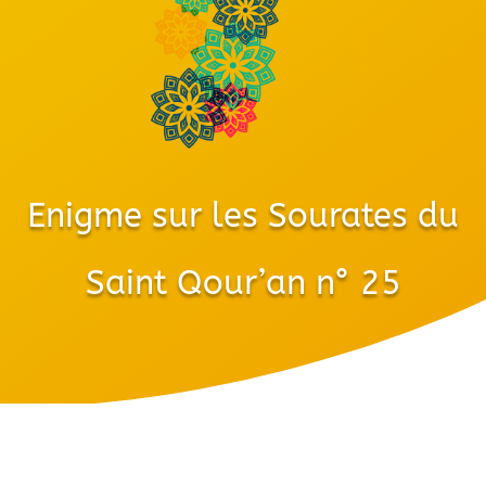
Enigme sur les Sourates du
Saint Qour’an n° 25