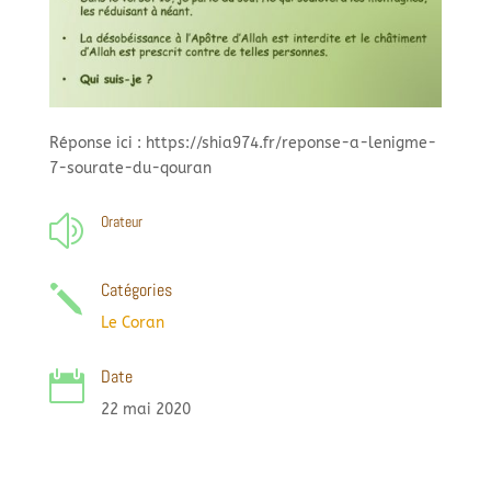
Réponse ici : https://shia974.fr/reponse-a-lenigme-
7-sourate-du-qouran
Orateur
z
Catégories
j
Le Coran
Date

22 mai 2020